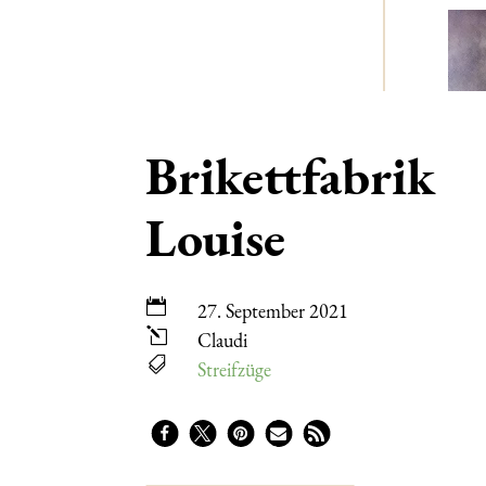
Brikettfabrik
Louise

27. September 2021
l
Claudi

Streifzüge